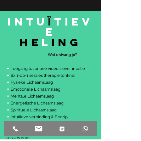
INTU
Ï
TIEV
E
He
l
ing
Wat ontvang je?
✦
Toegang tot online video's over intuïtie
✦
8x 1-op-1 sessies therapie (online)
✦
Fysieke Lichaamslaag
✦
Emotionele Lichaamslaag
✦
Mentale Lichaamslaag
✦
Energetische Lichaamslaag
✦
Spirituele Lichaamslaag
✦
Intuïtieve verbinding & Begrip
✦
Andere bonus-tools voor verhoogde
verbondenheid met anderen en jezelf tussen
sessies door.