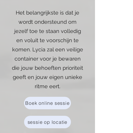
Het belangrijkste is dat je
wordt ondersteund om
jezelf toe te staan volledig
en voluit te voorschijn te
komen. Lycia zal een veilige
container voor je bewaren
die jouw behoeften prioriteit
geeft en jouw eigen unieke
ritme eert.
Boek online sessie
sessie op locatie