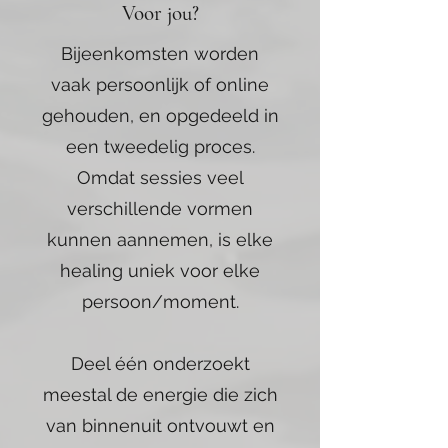
Voor jou?
Bijeenkomsten worden
vaak persoonlijk of online
gehouden, en opgedeeld in
een tweedelig proces.
Omdat sessies veel
verschillende vormen
kunnen aannemen, is elke
healing uniek voor elke
persoon/moment.
Deel één onderzoekt
meestal de energie die zich
van binnenuit ontvouwt en