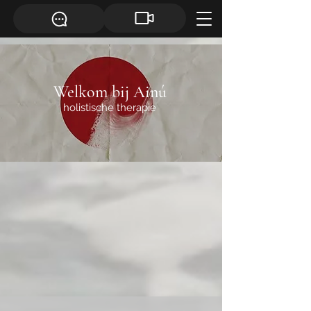
Welkom bij Ainú
holistische therapie